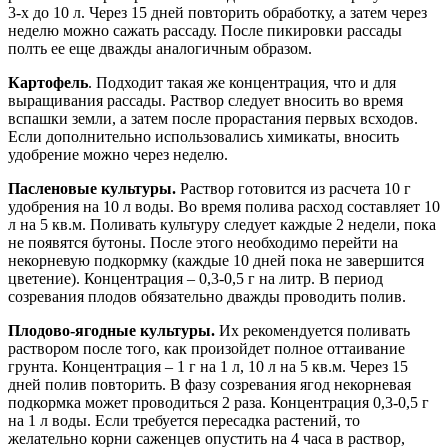
3-х до 10 л. Через 15 дней повторить обработку, а затем через
неделю можно сажать рассаду. После пикировки рассады
полть ее еще дважды аналогичным образом.
Картофель
. Подходит такая же концентрация, что и для
выращивания рассады. Раствор следует вносить во время
вспашки земли, а затем после прорастания первых всходов.
Если дополнительно использовались химикаты, вносить
удобрение можно через неделю.
Пасленовые культуры.
Раствор готовится из расчета 10 г
удобрения на 10 л воды. Во время полива расход составляет 10
л на 5 кв.м. Поливать культуру следует каждые 2 недели, пока
не появятся бутоны. После этого необходимо перейти на
некорневую подкормку (каждые 10 дней пока не завершится
цветение). Концентрация – 0,3-0,5 г на литр. В период
созревания плодов обязательно дважды проводить полив.
Плодово-ягодные культуры.
Их рекомендуется поливать
раствором после того, как произойдет полное оттаивание
грунта. Концентрация – 1 г на 1 л, 10 л на 5 кв.м. Через 15
дней полив повторить. В фазу созревания ягод некорневая
подкормка может проводиться 2 раза. Концентрация 0,3-0,5 г
на 1 л воды. Если требуется пересадка растений, то
желательно корни саженцев опустить на 4 часа в раствор,