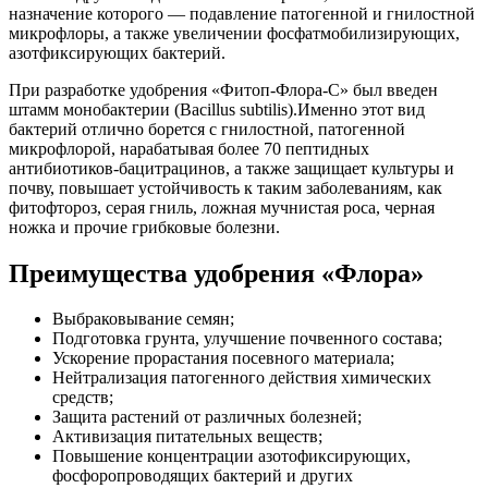
назначение которого — подавление патогенной и гнилостной
микрофлоры, а также увеличении фосфатмобилизирующих,
азотфиксирующих бактерий.
При разработке удобрения «Фитоп-Флора-С» был введен
штамм монобактерии (Bacillus subtilis).Именно этот вид
бактерий отлично борется с гнилостной, патогенной
микрофлорой, нарабатывая более 70 пептидных
антибиотиков-бацитрацинов, а также защищает культуры и
почву, повышает устойчивость к таким заболеваниям, как
фитофтороз, серая гниль, ложная мучнистая роса, черная
ножка и прочие грибковые болезни.
Преимущества удобрения «Флора»
Выбраковывание семян;
Подготовка грунта, улучшение почвенного состава;
Ускорение прорастания посевного материала;
Нейтрализация патогенного действия химических
средств;
Защита растений от различных болезней;
Активизация питательных веществ;
Повышение концентрации азотофиксирующих,
фосфоропроводящих бактерий и других