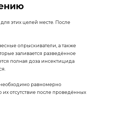
нению
ля этих целей месте. После
есные опрыскиватели, а также
торые заливается разведённое
ется полная доза инсектицида
ся.
я необходимо равномерно
о их отсутствие после проведённых