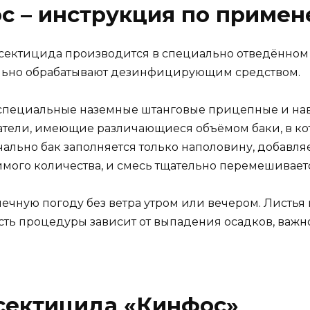
с – инструкция по приме
сектицида производится в специально отведённом д
льно обрабатывают дезинфицирующим средством.
 специальные наземные штанговые прицепные и нав
тели, имеющие различающиеся объёмом баки, в ко
ально бак заполняется только наполовину, добавля
имого количества, и смесь тщательно перемешивает
ечную погоду без ветра утром или вечером. Листь
сть процедуры зависит от выпадения осадков, важн
сектицида «Кинфос»