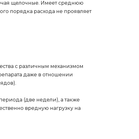
ючая щелочные. Имеет среднюю
ного порядка расхода не проявляет
щества с различным механизмом
репарата даже в отношении
ядов).
ериода (две недели), а также
ественно вредную нагрузку на