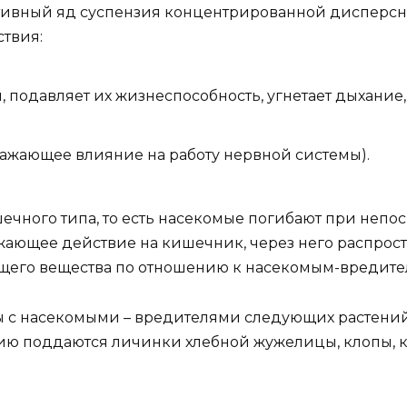
вный яд суспензия концентрированной дисперсно
ствия:
, подавляет их жизнеспособность, угнетает дыхание
ажающее влияние на работу нервной системы).
чного типа, то есть насекомые погибают при непоср
жающее действие на кишечник, через него распрост
щего вещества по отношению к насекомым-вредите
с насекомыми – вредителями следующих растений: 
нию поддаются личинки хлебной жужелицы, клопы, к