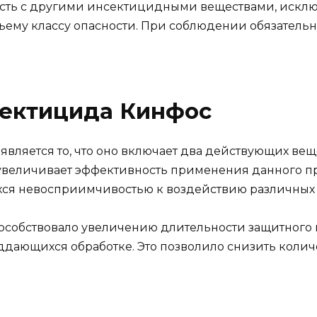
сть с другими инсектицидными веществами, искл
етьему классу опасности. При соблюдении обязатель
ектицида Кинфос
ляется то, что оно включает два действующих ве
 увеличивает эффективность применения данного п
хся невосприимчивостью к воздействию различных 
особствовало увеличению длительности защитного п
дающихся обработке. Это позволило снизить колич