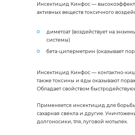
Инсектицид Кинфос — высокоэффекти
активных веществ токсичного воздей
диметоат (воздействует на энзимы
системы)
бета-циперметрин (оказывает пор
Инсектицид Кинфос — контактно-кише
также токсины и яды оказывают пора
Обладает свойством быстродействую
Применяется инсектицид для борьбы 
сахарная свёкла и другие. Уничтоже
долгоносики, тля, луговой мотылёк.