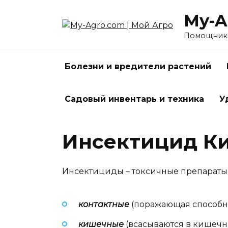
Перейти
My-A
к
содержанию
Помощник 
Болезни и вредители растений
Садовый инвентарь и техника
У
Инсектицид К
Инсектициды – токсичные препараты 
контактные
(поражающая способнос
кишечные
(всасываются в кишечн