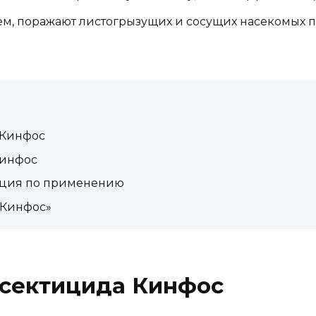
м, поражают листогрызущих и сосущих насекомых п
 Кинфос
Кинфос
кция по применению
«Кинфос»
нсектицида Кинфос