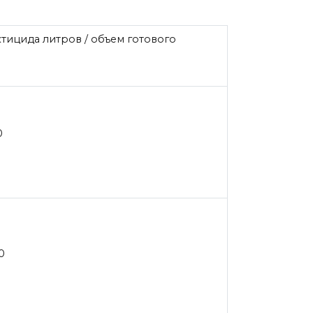
тицида литров / объем готового
0
0