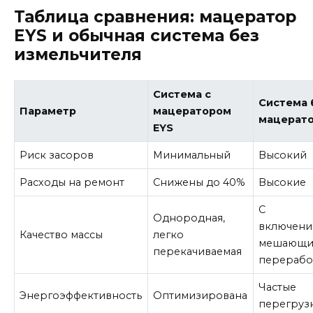
Таблица сравнения: мацератор
EYS и обычная система без
измельчителя
Система с
Система 
Параметр
мацератором
мацерат
EYS
Риск засоров
Минимальный
Высокий
Расходы на ремонт
Снижены до 40%
Высокие
С
Однородная,
включени
Качество массы
легко
мешающи
перекачиваемая
перерабо
Частые
Энергоэффективность
Оптимизирована
перегруз