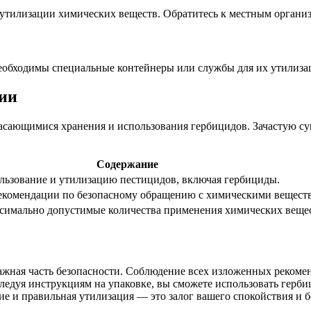
илизации химических веществ. Обратитесь к местным организац
еобходимы специальные контейнеры или службы для их утилиза
ии
асающимися хранения и использования гербицидов. Зачастую су
Содержание
льзование и утилизацию пестицидов, включая гербициды.
екомендации по безопасному обращению с химическими вещест
симально допустимые количества применения химических вещес
важная часть безопасности. Соблюдение всех изложенных реком
 следуя инструкциям на упаковке, вы сможете использовать ге
е и правильная утилизация — это залог вашего спокойствия и б
!