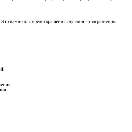
Это важно для предотвращения случайного загрязнения.
!
й:
нения.
ния.