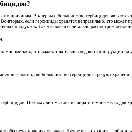
рбицидов?
ьким причинам. Во-первых, большинство гербицидов являются т
 Во-вторых, если гербициды хранятся неправильно, это может п
очных продуктов. Так что давайте детально рассмотрим основн
в
. Напоминаем, что важно тщательно следовать инструкции на у
ранения гербицидов. Большинство гербицидов требуют хранения
 гербицидов. Поэтому летом стоит выбирать темное место для хр
но обеспечить защиту от влаги. Лучше всего хранить гербициды