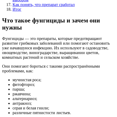
Как понять, что препарат сработал
Итог
Что такое фунгициды и зачем они
нужны
Фунгициды — это препараты, которые предотвращают
развитие грибковых заболеваний или помогают остановить
уже начавшуюся инфекцию. Их используют в садоводстве,
овощеводстве, виноградарстве, выращивании цветов,
комнатных растений и сельском хозяйстве.
Они помогают бороться с такими распространёнными
проблемами, как:
мучнистая роса;
фитофтороз;
парша;
ржавчина;
альтернариоз;
антракноз;
серая и белая гнили;
различные пятнистости листьев.