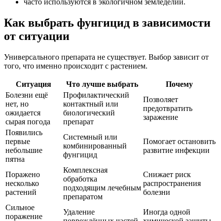
часто используются в экологичном земледелии.
Как выбрать фунгицид в зависимости
от ситуации
Универсального препарата не существует. Выбор зависит от
того, что именно происходит с растением.
Ситуация
Что лучше выбрать
Почему
Болезни ещё
Профилактический
Позволяет
нет, но
контактный или
предотвратить
ожидается
биологический
заражение
сырая погода
препарат
Появились
Системный или
первые
Помогает остановить
комбинированный
небольшие
развитие инфекции
фунгицид
пятна
Комплексная
Поражено
Снижает риск
обработка
несколько
распространения
подходящим лечебным
растений
болезни
препаратом
Сильное
Удаление
Иногда одной
поражение
повреждённых частей
химической защиты