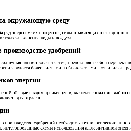
 на окружающую среду
бя ряд энергоемких процессов, сильно зависящих от традиционн
лючая загрязнение воды и воздуха.
 производстве удобрений
солнечная или ветровая энергия, представляет собой перспекти
ергии являются более чистыми и обновляемыми в отличие от тр
иков энергии
брений обладает рядом преимуществ, включая снижение выбросо
чивость для отрасли.
ции
 в производство удобрений необходимы технологические иннова
, интегрированные схемы использования альтернативной энерги