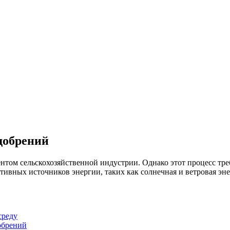
добрений
ом сельскохозяйственной индустрии. Однако этот процесс требу
ативных источников энергии, таких как солнечная и ветровая эн
среду
обрений