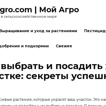
gro.com | Мой Агро
в сельскохозяйственном мире
Выращивание и уход за растениями
Пестицид
добрения и подкормки
Свежее
 выбрать и посадить
стке: секреты успеш
сивые растения, которые украсят ваш участок. Это н
равильно подойти к их выбору и посадке. Я помню, 