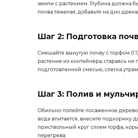
земли с растением. Глубина должна б
почва тяжелая, добавьте на дно дрен
Шаг 2: Подготовка поч
Смешайте вынутую почву с торфом (1:
растение из контейнера, стараясь не
подготовленной смесью, слегка утрам
Шаг 3: Полив и мульч
Обильно полейте посаженное дерево —
вода впитается, внесите подкормку 
приствольный круг слоем торфа, коры
перегрева.