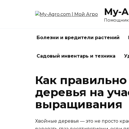
Перейти
My-A
к
содержанию
Помощник 
Болезни и вредители растений
Садовый инвентарь и техника
У
Как правильно
деревья на уча
выращивания
Хвойные деревья — это не просто кра
радовать глаз десятилетиями, если п