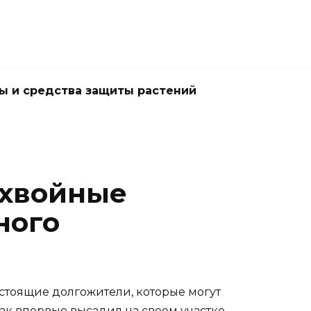
ы и средства защиты растений
 хвойные
ного
астоящие долгожители, которые могут
как впервые высадил на своем участке