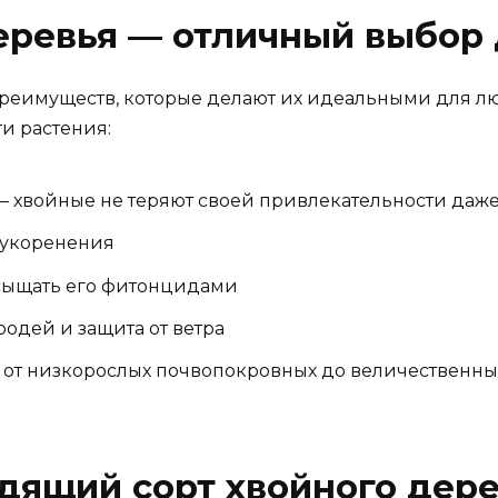
ревья — отличный выбор 
еимуществ, которые делают их идеальными для люб
ти растения:
— хвойные не теряют своей привлекательности даж
 укоренения
асыщать его фитонцидами
одей и защита от ветра
 от низкорослых почвопокровных до величественны
дящий сорт хвойного дере