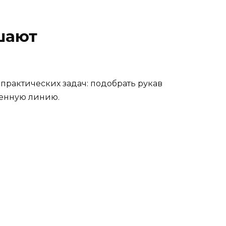
ешают
рактических задач: подобрать рукав
венную линию.