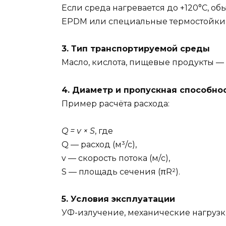
Если среда нагревается до +120°C, 
EPDM или специальные термостойкие
3. Тип транспортируемой среды
Масло, кислота, пищевые продукты — 
4. Диаметр и пропускная способно
Пример расчёта расхода:
Q = v × S
, где
Q — расход (м³/с),
v — скорость потока (м/с),
S — площадь сечения (πR²).
5. Условия эксплуатации
УФ-излучение, механические нагрузки