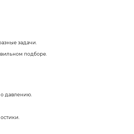
азные задачи.
авильном подборе.
по давлению.
остики.