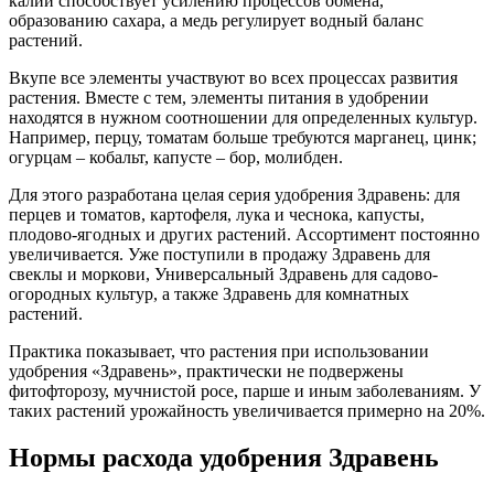
калий способствует усилению процессов обмена,
образованию сахара, а медь регулирует водный баланс
растений.
Вкупе все элементы участвуют во всех процессах развития
растения. Вместе с тем, элементы питания в удобрении
находятся в нужном соотношении для определенных культур.
Например, перцу, томатам больше требуются марганец, цинк;
огурцам – кобальт, капусте – бор, молибден.
Для этого разработана целая серия удобрения Здравень: для
перцев и томатов, картофеля, лука и чеснока, капусты,
плодово-ягодных и других растений. Ассортимент постоянно
увеличивается. Уже поступили в продажу Здравень для
свеклы и моркови, Универсальный Здравень для садово-
огородных культур, а также Здравень для комнатных
растений.
Практика показывает, что растения при использовании
удобрения «Здравень», практически не подвержены
фитофторозу, мучнистой росе, парше и иным заболеваниям. У
таких растений урожайность увеличивается примерно на 20%.
Нормы расхода удобрения Здравень