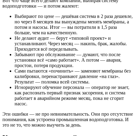
Вот что чаще всего делают компании, выбирая систему
водоподготовки — и потом жалеют:
Выбирают по цене — дешёвая система в 2 раза дешевле,
но через 8 месяцев вы вынуждены менять мембраны, а
потом и насосы. Итог — вы потратили в 1,5 раза
больше, чем на качественную.
Не делают аудит — берут «типовой проект» и
устанавливают. Через месяц — накипь, брак, жалобы.
Приходится всё переделывать.
Забывают про обслуживание — думают, что после
установки всё «само работает». А потом — авария,
простои, потеря продукции.
Сами пытаются «починить» — заменяют мембраны без
калибровки, перенастраивают давление «на глаз».
Результат — поломка всей системы.
Игнорируют обучение персонала — оператор не знает,
как распознать первый признак засорения, и система
работает в аварийном режиме месяц, пока не сгорит
насос.
Эти ошибки — не про невнимательность. Они про отсутствие
понимания, как устроена промышленная водоподготовка. И
это не то, что можно выучить за день.