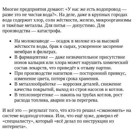
Многие предприятия думают: «У нас же есть водопровод —
разве это не чистая вода?». На деле, даже в крупных городах
вода содержит хлор, соли жёсткости, железо, микроорганизмы
и тяжёлые металлы. Для питья — допустимо. Для
производства — катастрофа.
На молокозаводе — осадок в молоке из-за высокой
жёсткости воды, брак в сырах, ускоренное засорение
мембран в фильтрах.
В фармацевтике — даже незначительное присутствие
ионов кальция или хлора может нарушить химический
состав лекарств, что приведёт к отзыву партии.
При производстве напитков — посторонний привкус,
изменение цвета, потеря срока хранения.
В металлообработке — коррозия деталей, снижение
качества покрытий, выход из строя насосов и котлов.
В теплоэнергетике — накипь на трубах котлов, рост
расхода топлива, аварии из-за перегрева.
И всё это — результат того, что кто-то решил «сэкономить» на
системе водоподготовки. Или, что ещё хуже, доверил её
«специалисту», который «всё делал по инструкции из
интернета».