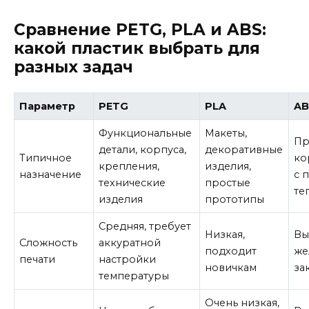
Сравнение PETG, PLA и ABS:
какой пластик выбрать для
разных задач
Параметр
PETG
PLA
AB
Функциональные
Макеты,
Пр
детали, корпуса,
декоративные
Типичное
ко
крепления,
изделия,
назначение
с 
технические
простые
те
изделия
прототипы
Средняя, требует
Низкая,
Вы
Сложность
аккуратной
подходит
же
печати
настройки
новичкам
за
температуры
Очень низкая,