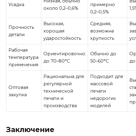
Низкая, обычно
Вы
Усадка
примерно
около 0,2–0,6%
1,
0,2–0,5%
Высокая,
Средняя,
Вы
Прочность
хорошая
возможна
за
детали
ударостойкость
хрупкость
ус
Рабочая
Ориентировочно
Обычно до
Ор
температура
до 70–80°C
50–60°C
до
применения
Рациональна для
Подходит для
Вы
регулярной
массовой
Оптовая
ст
технической
печати
закупка
за
печати и
недорогих
пр
производства
моделей
Заключение