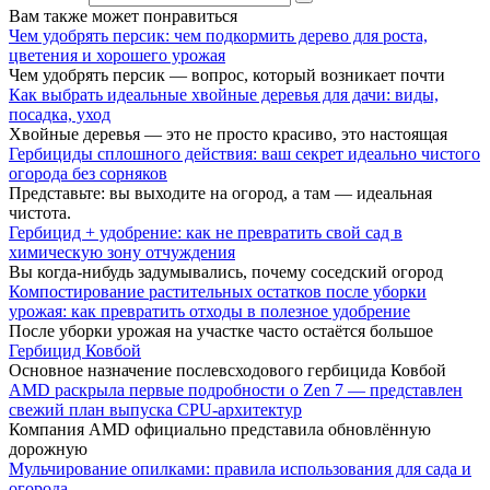
Вам также может понравиться
Чем удобрять персик: чем подкормить дерево для роста,
цветения и хорошего урожая
Чем удобрять персик — вопрос, который возникает почти
Как выбрать идеальные хвойные деревья для дачи: виды,
посадка, уход
Хвойные деревья — это не просто красиво, это настоящая
Гербициды сплошного действия: ваш секрет идеально чистого
огорода без сорняков
Представьте: вы выходите на огород, а там — идеальная
чистота.
Гербицид + удобрение: как не превратить свой сад в
химическую зону отчуждения
Вы когда-нибудь задумывались, почему соседский огород
Компостирование растительных остатков после уборки
урожая: как превратить отходы в полезное удобрение
После уборки урожая на участке часто остаётся большое
Гербицид Ковбой
Основное назначение послевсходового гербицида Ковбой
AMD раскрыла первые подробности о Zen 7 — представлен
свежий план выпуска CPU-архитектур
Компания AMD официально представила обновлённую
дорожную
Мульчирование опилками: правила использования для сада и
огорода