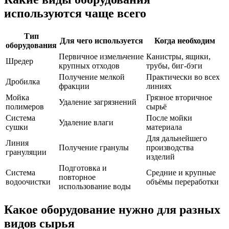
используются чаще всего
Тип
Для чего используется
Когда необходим
оборудования
Первичное измельчение
Канистры, ящики,
Шредер
крупных отходов
трубы, биг-бэги
Получение мелкой
Практически во всех
Дробилка
фракции
линиях
Мойка
Грязное вторичное
Удаление загрязнений
полимеров
сырьё
Система
После мойки
Удаление влаги
сушки
материала
Для дальнейшего
Линия
Получение гранулы
производства
грануляции
изделий
Подготовка и
Система
Средние и крупные
повторное
водоочистки
объёмы переработки
использование воды
Какое оборудование нужно для разных
видов сырья