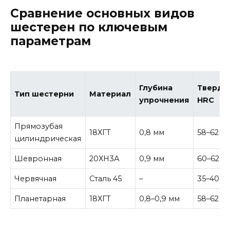
Сравнение основных видов
шестерен по ключевым
параметрам
Глубина
Твердо
Тип шестерни
Материал
упрочнения
HRC
Прямозубая
18ХГТ
0,8 мм
58–62
цилиндрическая
Шевронная
20ХН3А
0,9 мм
60–62
Червячная
Сталь 45
–
35–40
Планетарная
18ХГТ
0,8–0,9 мм
58–62