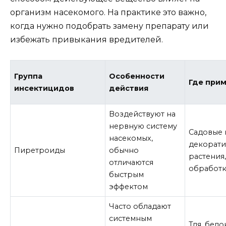
организм насекомого. На практике это важно,
когда нужно подобрать замену препарату или
избежать привыкания вредителей.
Группа
Особенности
Где при
инсектицидов
действия
Воздействуют на
нервную систему
Садовые 
насекомых,
декорат
Пиретроиды
обычно
растения
отличаются
обработк
быстрым
эффектом
Часто обладают
системным
Тля, бело