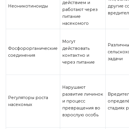
действием и
Неоникотиноиды
другие с
работают через
вредите
питание
насекомого
Могут
Различн
Фосфорорганические
действовать
сельскох
соединения
контактно и
задачи
через питание
Нарушают
развитие личинок
Вредител
Регуляторы роста
и процесс
определ
насекомых
превращения во
стадиях 
взрослую особь