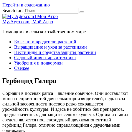
Перейти к содержанию
Search for:
My-Agro.com | Мой Агро
Помощник в сельскохозяйственном мире
Болезни и вредители растений
Выращивание и уход за растениями
Пестициды и средства защиты растений
Садовый инвентарь и техника
Удобрения и подкормки
Свежее
Гербицид Галера
Сорняки в посевах рапса – явление обычное. Они доставляют
много неприятностей для сельхозпроизводителей, ведь из-за
сильной засоренности посевов резко сокращается
урожайность культуры. И здесь не обойтись без препаратов,
предназначенных для защиты сельхозкультур. Одним из таких
средств является послевсходовый двухкомпонентный
гербицид Галера, отлично справляющийся с двудольными
сорняками.