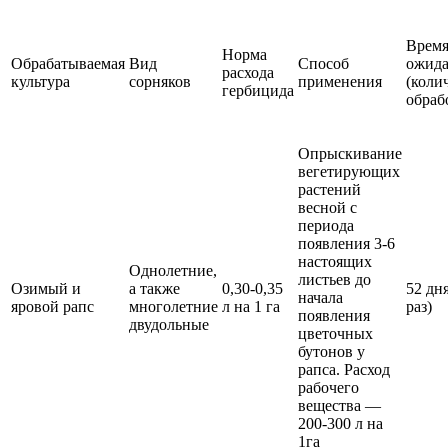
Врем
Норма
Обрабатываемая
Вид
Способ
ожид
расхода
культура
сорняков
применения
(коли
гербицида
обраб
Опрыскивание
вегетирующих
растений
весной с
периода
появления 3-6
настоящих
Однолетние,
листьев до
Озимый и
а также
0,30-0,35
52 дня
начала
яровой рапс
многолетние
л на 1 га
раз)
появления
двудольные
цветочных
бутонов у
рапса. Расход
рабочего
вещества —
200-300 л на
1га