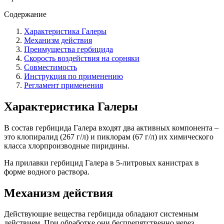
Содержание
Характеристика Галеры
Механизм действия
Преимущества гербицида
Скорость воздействия на сорняки
Совместимость
Инструкция по применению
Регламент применения
Характеристика Галеры
В состав гербицида Галера входят два активных компонента –
это клопиралид (267 г/л) и пиклорам (67 г/л) их химического
класса хлорпроизводные пиридины.
На прилавки гербицид Галера в 5-литровых канистрах в
форме водного раствора.
Механизм действия
Действующие вещества гербицида обладают системным
действием. При обработке они беспрепятственно через