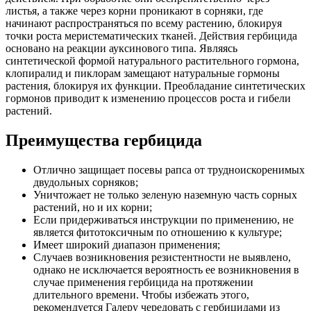
листья, а также через корни проникают в сорняки, где
начинают распространяться по всему растению, блокируя
точки роста меристематических тканей. Действия гербицида
основано на реакции ауксинового типа. Являясь
синтетической формой натурального растительного гормона,
клопиралид и пиклорам замещают натуральные гормоны
растения, блокируя их функции. Преобладание синтетических
гормонов приводит к изменению процессов роста и гибели
растений.
Преимущества гербицида
Отлично защищает посевы рапса от трудноискоренимых
двудольных сорняков;
Уничтожает не только зеленую наземную часть сорных
растений, но и их корни;
Если придерживаться инструкции по применению, не
является фитотоксичным по отношению к культуре;
Имеет широкий диапазон применения;
Случаев возникновения резистентности не выявлено,
однако не исключается вероятность ее возникновения в
случае применения гербицида на протяжении
длительного времени. Чтобы избежать этого,
рекомендуется Галеру чередовать с гербицидами из