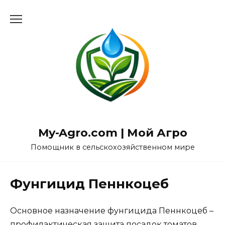
Перейти
к
содержанию
My-Agro.com | Мой Агро
Помощник в сельскохозяйственном мире
Фунгицид Пеннкоцеб
Основное назначение фунгицида Пеннкоцеб –
профилактическая защита посадок томатов,