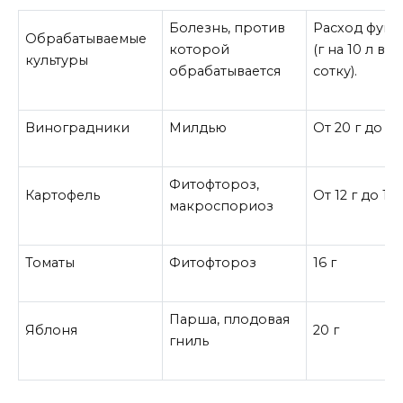
Болезнь, против
Расход фунг
Обрабатываемые
которой
(г на 10 л во
культуры
обрабатывается
сотку).
Виноградники
Милдью
От 20 г до 30
Фитофтороз,
Картофель
От 12 г до 16 
макроспориоз
Томаты
Фитофтороз
16 г
Парша, плодовая
Яблоня
20 г
гниль